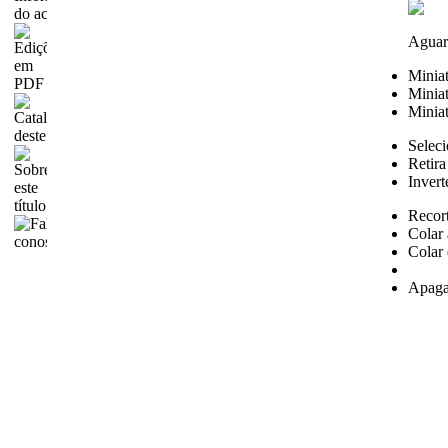
Aguar
Minia
Miniat
Miniat
Seleci
Retira
Invert
Recor
Colar 
Colar 
Apaga