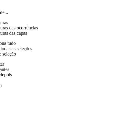
de...
turas
uras das ocorrências
uras das capas
ona tudo
 todas as seleções
e seleção
tar
antes
depois
r