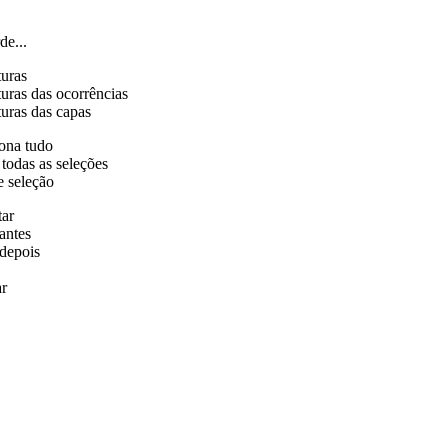
de...
turas
uras das ocorrências
uras das capas
ona tudo
 todas as seleções
e seleção
tar
antes
depois
r