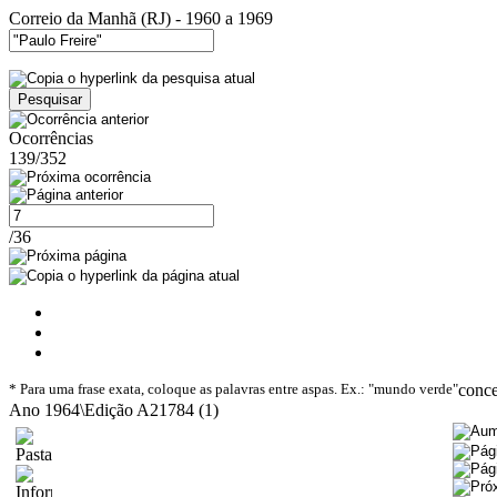
Correio da Manhã (RJ) - 1960 a 1969
Ocorrências
139/352
/36
* Para uma frase exata, coloque as palavras entre aspas. Ex.: "mundo verde"
conc
Ano 1964\Edição A21784 (1)