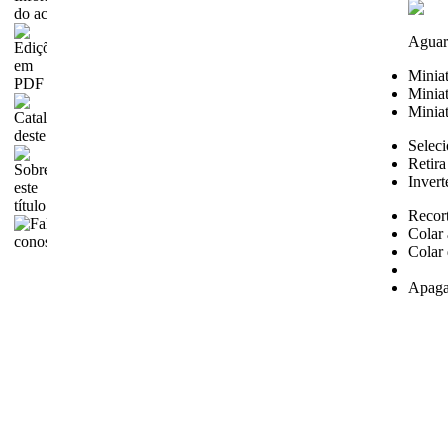
Aguar
Minia
Miniat
Miniat
Seleci
Retira
Invert
Recor
Colar 
Colar 
Apaga