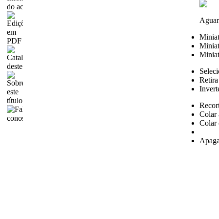
Aguar
Minia
Miniat
Miniat
Seleci
Retira
Invert
Recor
Colar 
Colar 
Apaga