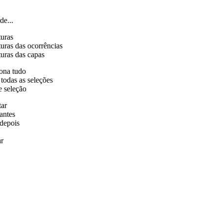
de...
turas
uras das ocorrências
uras das capas
ona tudo
 todas as seleções
e seleção
tar
antes
depois
r