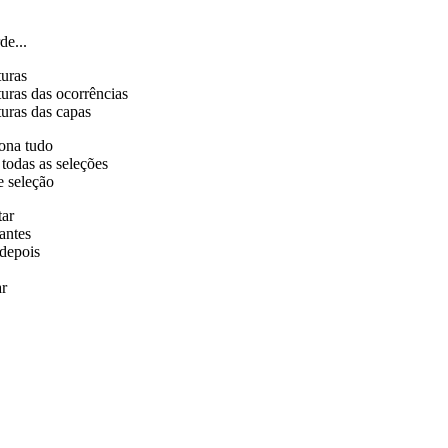
de...
turas
uras das ocorrências
uras das capas
ona tudo
 todas as seleções
e seleção
tar
antes
depois
r