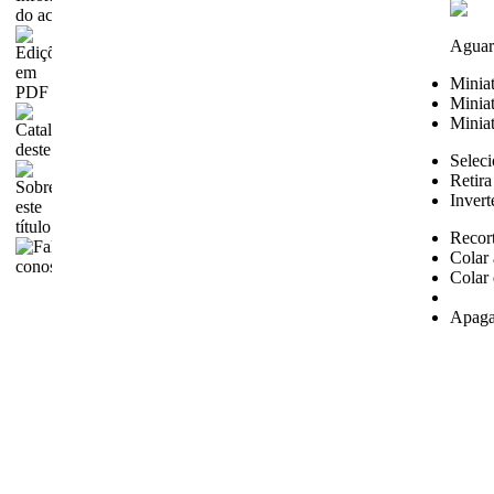
Aguar
Minia
Miniat
Miniat
Seleci
Retira
Invert
Recor
Colar 
Colar 
Apaga