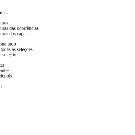
de...
turas
uras das ocorrências
uras das capas
ona tudo
 todas as seleções
e seleção
tar
antes
depois
r