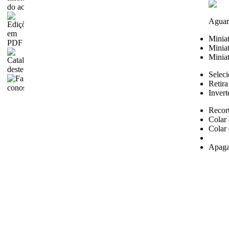
Aguar
Minia
Miniat
Miniat
Seleci
Retira
Invert
Recor
Colar 
Colar 
Apaga