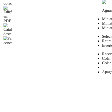
Aguar
Minia
Miniat
Miniat
Seleci
Retira
Invert
Recor
Colar 
Colar 
Apaga