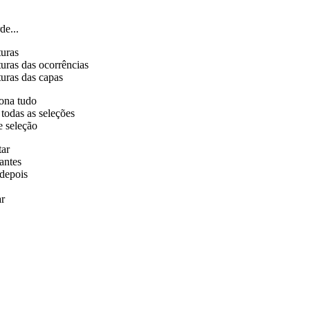
de...
turas
uras das ocorrências
uras das capas
ona tudo
 todas as seleções
e seleção
tar
antes
depois
r