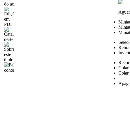
Aguar
Minia
Miniat
Miniat
Seleci
Retira
Invert
Recor
Colar 
Colar 
Apaga