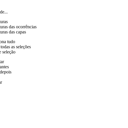
de...
turas
uras das ocorrências
uras das capas
ona tudo
 todas as seleções
e seleção
tar
antes
depois
r