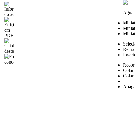
Aguar
Minia
Miniat
Miniat
Seleci
Retira
Invert
Recor
Colar 
Colar 
Apaga