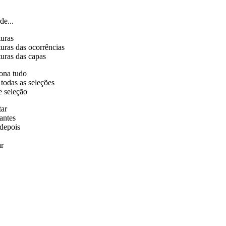
de...
turas
uras das ocorrências
uras das capas
ona tudo
 todas as seleções
e seleção
tar
antes
depois
r