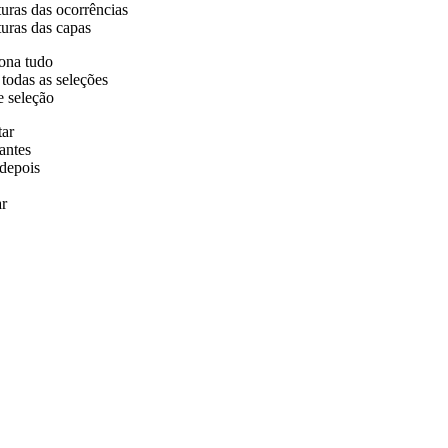
uras das ocorrências
uras das capas
ona tudo
 todas as seleções
e seleção
tar
antes
depois
r