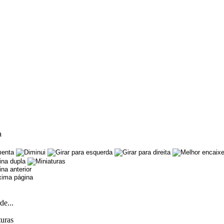
a
de...
turas