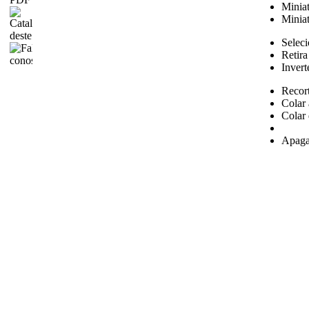
Miniat
Miniat
Seleci
Retira
Invert
Recor
Colar 
Colar 
Apaga