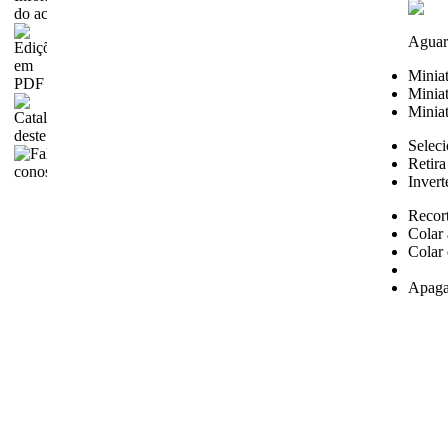
Aguar
Minia
Miniat
Miniat
Seleci
Retira
Invert
Recor
Colar 
Colar 
Apaga