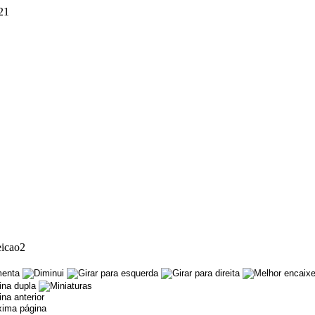
21
eicao2