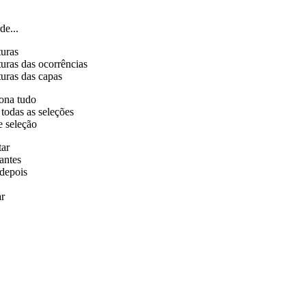
de...
turas
uras das ocorrências
uras das capas
ona tudo
 todas as seleções
e seleção
tar
antes
depois
r